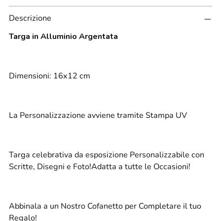
Aggiungere
Descrizione
un
prodotto
Targa in Alluminio Argentata
al
carrello...
Dimensioni: 16x12 cm
La Personalizzazione avviene tramite Stampa UV
Targa celebrativa da esposizione Personalizzabile con
Scritte, Disegni e Foto!Adatta a tutte le Occasioni!
Abbinala a un Nostro Cofanetto per Completare il tuo
Regalo!