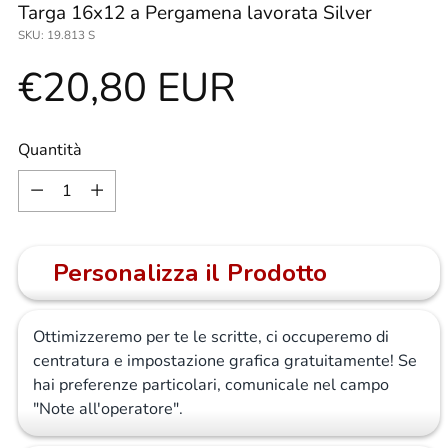
Targa 16x12 a Pergamena lavorata Silver
SKU: 19.813 S
Prezzo
€20,80 EUR
di
Quantità
Quantità
listino
Personalizza il Prodotto
Ottimizzeremo per te le scritte, ci occuperemo di
centratura e impostazione grafica gratuitamente! Se
hai preferenze particolari, comunicale nel campo
"Note all'operatore".