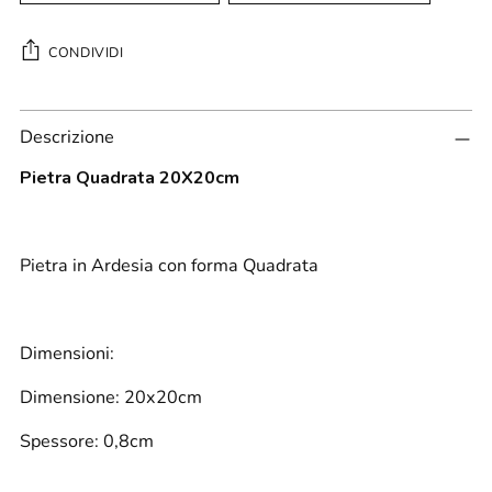
CONDIVIDI
Aggiungere
Descrizione
un
prodotto
Pietra Quadrata 20X20cm
al
carrello...
Pietra in Ardesia con forma Quadrata
Dimensioni:
Dimensione: 20x20cm
Spessore: 0,8cm