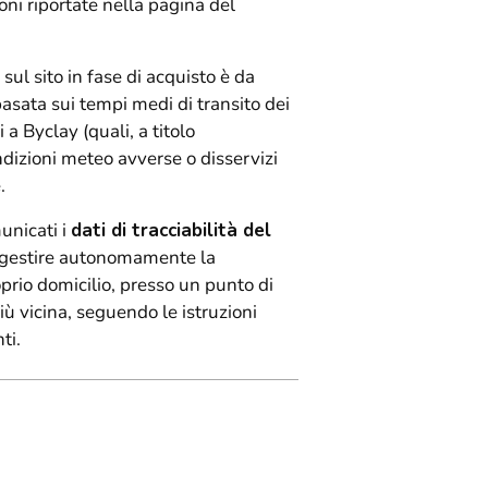
oni riportate nella pagina del
un
prodotto
al
 sul sito in fase di acquisto è da
carrello...
basata sui tempi medi di transito dei
 a Byclay (quali, a titolo
ndizioni meteo avverse o disservizi
.
unicati i
dati di tracciabilità del
rà gestire autonomamente la
oprio domicilio, presso un punto di
 più vicina, seguendo le istruzioni
ti.