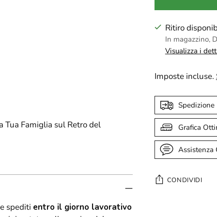
Ritiro dispon
In magazzino, Di
Visualizza i det
Imposte incluse.
Spedizione
la Tua Famiglia sul Retro del
Grafica Ott
Assistenza 
CONDIVIDI
e spediti
entro il giorno lavorativo
Aggiungere