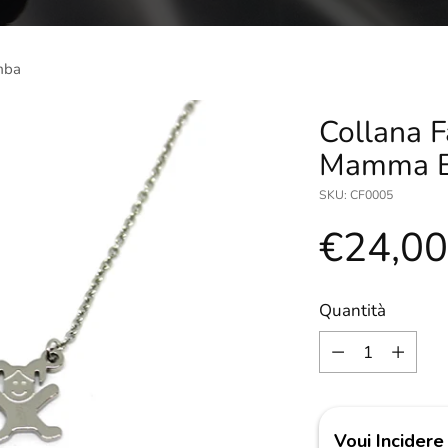
mba
Collana F
Mamma 
SKU: CF0005
Prezzo
€24,0
di
Quantità
Quantità
listino
Voui Incidere