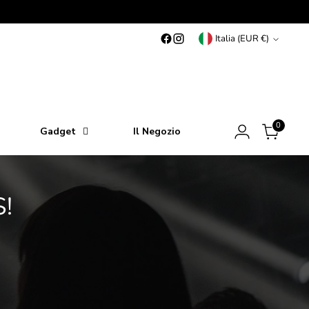
Valuta
Italia (EUR €)
0
Gadget
Il Negozio
!