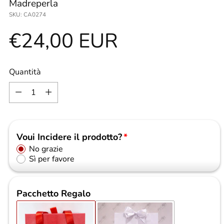
Madreperla
SKU: CA0274
Prezzo
€24,00 EUR
di
Quantità
Quantità
listino
Voui Incidere il prodotto?
No grazie
Sì per favore
Pacchetto Regalo