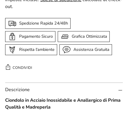
out.
Spedizione Rapida 24/48h
Pagamento Sicuro
Grafica Ottimizzata
Rispetta l'ambiente
Assistenza Gratuita
CONDIVIDI
Aggiungere
Descrizione
un
prodotto
Ciondolo
in Acciaio Inossidabile e Anallergico di Prima
al
Qualità e Madreperla
carrello...