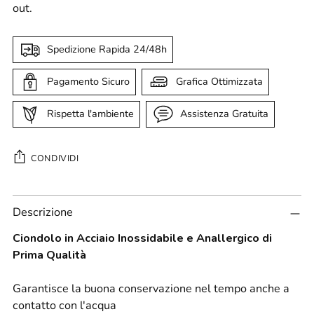
out.
Spedizione Rapida 24/48h
Pagamento Sicuro
Grafica Ottimizzata
Rispetta l'ambiente
Assistenza Gratuita
CONDIVIDI
Aggiungere
Descrizione
un
prodotto
Ciondolo in Acciaio Inossidabile e Anallergico di
al
Prima Qualità
carrello...
Garantisce la buona conservazione nel tempo anche a
contatto con l'acqua