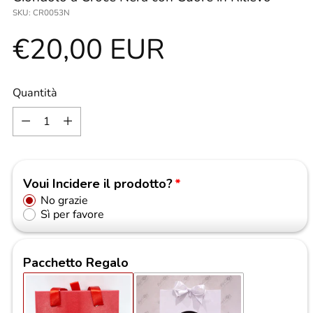
SKU: CR0053N
Prezzo
€20,00 EUR
di
Quantità
Quantità
listino
Voui Incidere il prodotto?
No grazie
Sì per favore
Pacchetto Regalo