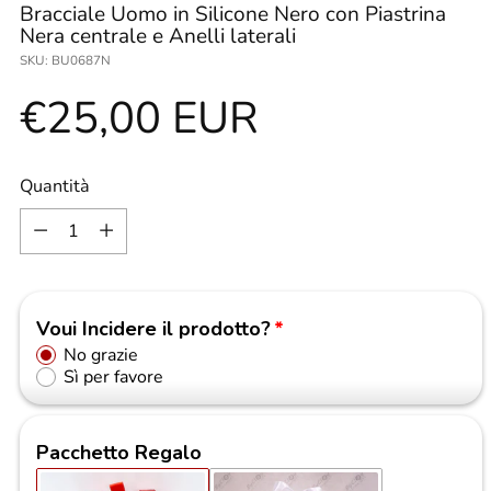
Bracciale Uomo in Silicone Nero con Piastrina
Nera centrale e Anelli laterali
SKU: BU0687N
Prezzo
€25,00 EUR
di
Quantità
Quantità
listino
Voui Incidere il prodotto?
No grazie
Sì per favore
Pacchetto Regalo