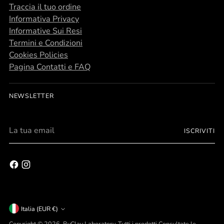
Traccia il tuo ordine
Informativa Privacy
Informative Sui Resi
Termini e Condizioni
Cookies Policies
Pagina Contatti e FAQ
NEWSLETTER
La
ISCRIVITI
tua
email
Personalizza
gli oggetti della tua vita.
scopri tutte le possibilità
Valuta
Italia (EUR €)
Copyright © 2026,
ByClay Laboratory
. Tutti i prodotti Consultate le