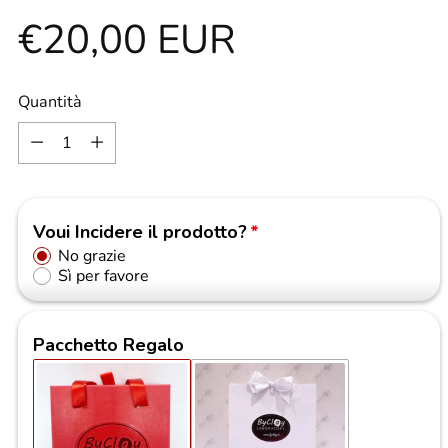
Prezzo
€20,00 EUR
di
Quantità
Quantità
listino
Voui Incidere il prodotto?
No grazie
Sì per favore
Pacchetto Regalo