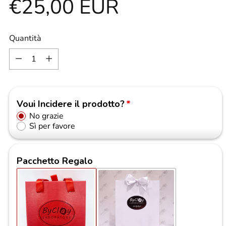
Prezzo
€25,00 EUR
di
Quantità
Quantità
listino
Voui Incidere il prodotto?
No grazie
Sì per favore
Pacchetto Regalo