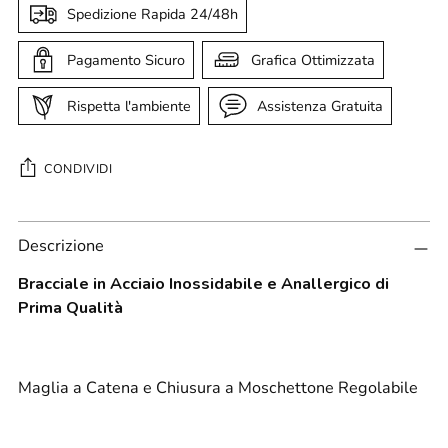
Spedizione Rapida 24/48h
Pagamento Sicuro
Grafica Ottimizzata
Rispetta l'ambiente
Assistenza Gratuita
CONDIVIDI
Aggiungere
Descrizione
un
prodotto
Bracciale in Acciaio Inossidabile e Anallergico di
al
Prima Qualità
carrello...
Maglia a Catena e Chiusura a Moschettone Regolabile