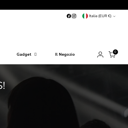
Valuta
Italia (EUR €)
0
Gadget
Il Negozio
!