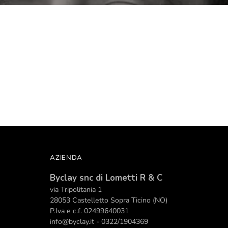
AZIENDA
Byclay snc di Lometti R & C
via Tripolitania 1
28053 Castelletto Sopra Ticino (NO)
Personalizza
P.Iva e c.f. 02499640031
info@byclay.it - 0322/1904369