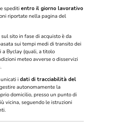
Aggiungere
e spediti
entro il giorno lavorativo
un
oni riportate nella pagina del
prodotto
al
carrello...
 sul sito in fase di acquisto è da
basata sui tempi medi di transito dei
 a Byclay (quali, a titolo
ndizioni meteo avverse o disservizi
.
unicati i
dati di tracciabilità del
rà gestire autonomamente la
oprio domicilio, presso un punto di
 più vicina, seguendo le istruzioni
ti.