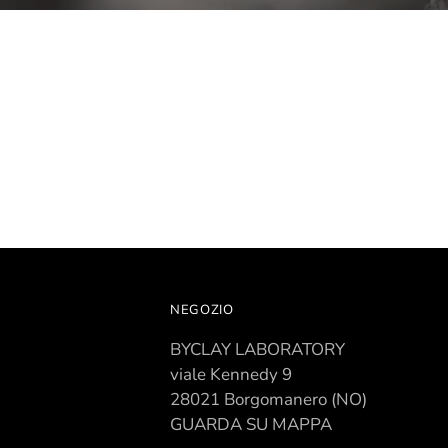
NEGOZIO
BYCLAY LABORATORY
viale Kennedy 9
28021 Borgomanero (NO)
GUARDA SU MAPPA