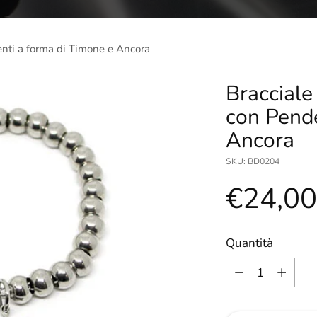
enti a forma di Timone e Ancora
Bracciale
con Pende
Ancora
SKU: BD0204
Prezzo
€24,0
di
Quantità
Quantità
listino