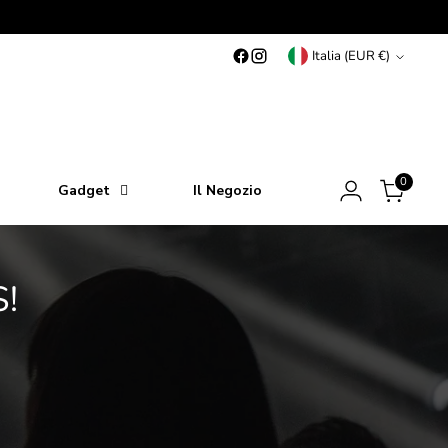
Valuta
Italia (EUR €)
0
Gadget
Il Negozio
!