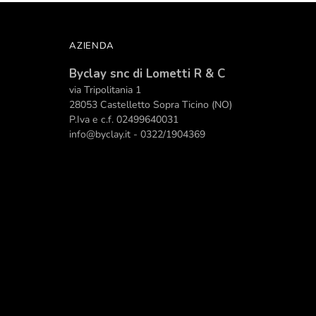
AZIENDA
Byclay snc di Lometti R & C
Personalizza
via Tripolitania 1
28053 Castelletto Sopra Ticino (NO)
P.Iva e c.f. 02499640031
gli oggetti della tua vita.
info@byclay.it - 0322/1904369
scopri tutte le possibilità