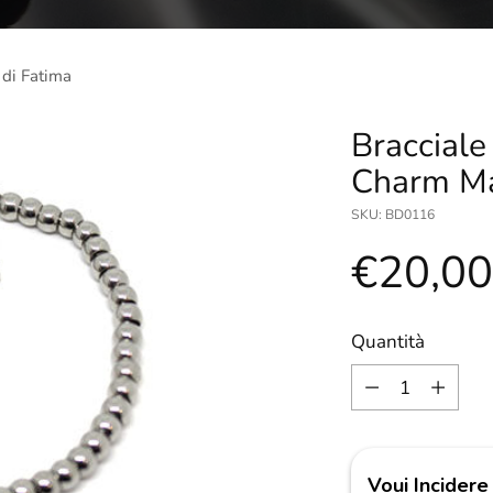
 di Fatima
Bracciale
Charm Ma
SKU: BD0116
Prezzo
€20,0
di
Quantità
Quantità
listino
Voui Incidere