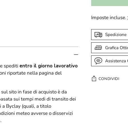
Imposte incluse.
Spedizione
Grafica Ott
Assistenza 
e spediti
entro il giorno lavorativo
oni riportate nella pagina del
CONDIVIDI
 sul sito in fase di acquisto è da
Aggiungere
basata sui tempi medi di transito dei
un
 a Byclay (quali, a titolo
prodotto
ndizioni meteo avverse o disservizi
al
.
carrello...