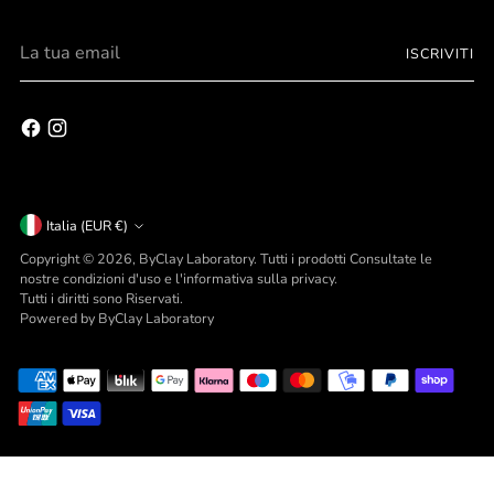
La
Personalizza
ISCRIVITI
tua
email
gli oggetti della tua vita.
scopri tutte le possibilità
Valuta
Italia (EUR €)
Copyright © 2026,
ByClay Laboratory
. Tutti i prodotti Consultate le
nostre condizioni d'uso e l'informativa sulla privacy.
Tutti i diritti sono Riservati.
Powered by ByClay Laboratory
Le tue preferenze relative alla privacy