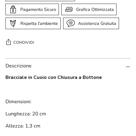
Pagamento Sicuro
Grafica Ottimizzata
Rispetta l'ambiente
Assistenza Gratuita
CONDIVIDI
Aggiungere
Descrizione
un
prodotto
Bracciale in Cuoio con Chiusura a Bottone
al
carrello...
Dimensioni:
Lunghezza: 20 cm
Altezza: 1,3 cm