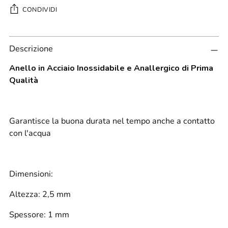
CONDIVIDI
Aggiungere
Descrizione
un
prodotto
Anello in Acciaio Inossidabile e Anallergico di Prima
al
Qualità
carrello...
Garantisce la buona durata nel tempo anche a contatto
con l'acqua
Dimensioni:
Altezza: 2,5 mm
Spessore: 1 mm