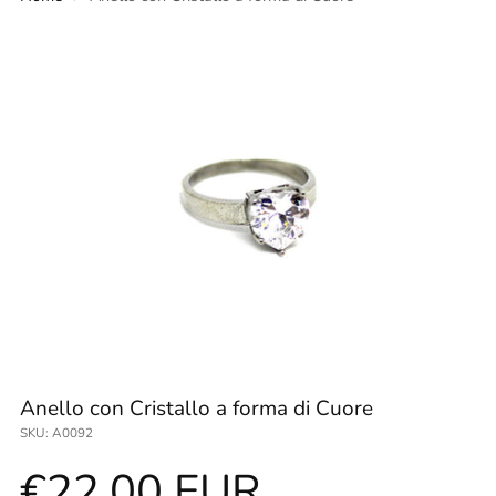
Anello con Cristallo a forma di Cuore
SKU: A0092
Prezzo
€22,00 EUR