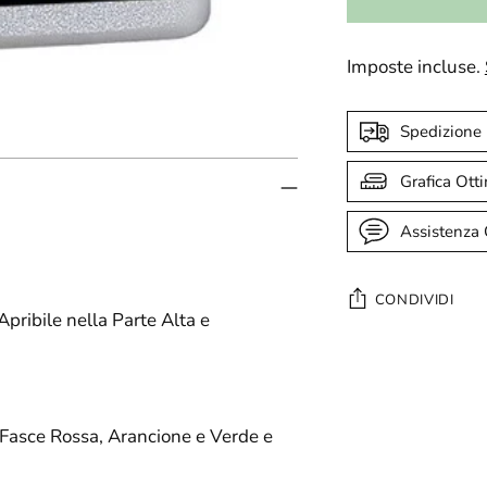
Imposte incluse.
Spedizione
Grafica Ott
Assistenza 
CONDIVIDI
pribile nella Parte Alta e
Aggiungere
un
prodotto
 Fasce Rossa, Arancione e Verde e
al
carrello...