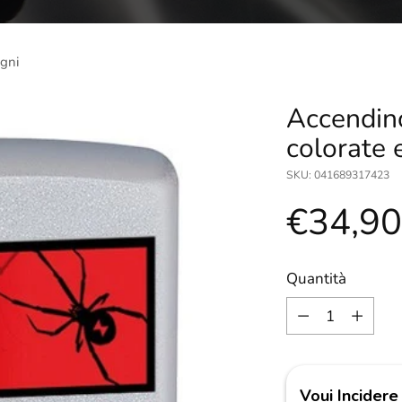
agni
Accendino
colorate 
SKU: 041689317423
Prezzo
€34,9
di
Quantità
Quantità
listino
Voui Incidere