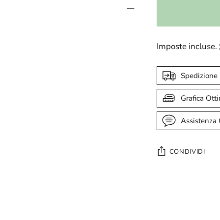
Imposte incluse.
Spedizione
Grafica Ott
Assistenza 
CONDIVIDI
Aggiungere
un
prodotto
al