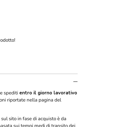
carrello...
rodotto!
e spediti
entro il giorno lavorativo
oni riportate nella pagina del
 sul sito in fase di acquisto è da
basata sui tempi medi di transito dei