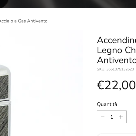
Acciaio a Gas Antivento
Accendin
Legno Chi
Antivent
SKU: 3661075132620
Prezzo
€22,0
di
Quantità
Quantità
listino